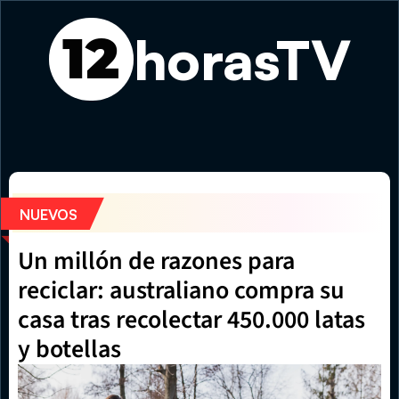
horasTV
12
El eclipse total de Sol despierta expectativa mundial a p
NUEVOS
Un millón de razones para 
reciclar: australiano compra su 
casa tras recolectar 450.000 latas 
y botellas