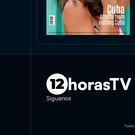
horasTV
12
Síguenos
Todos 