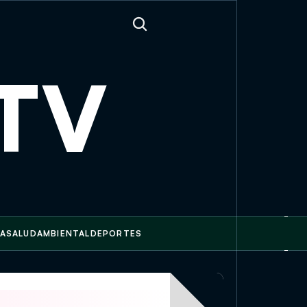
sTV
A
SALUD
AMBIENTAL
DEPORTES
as
Rockstar Games llevará el próximo vistazo de GTA VI a N