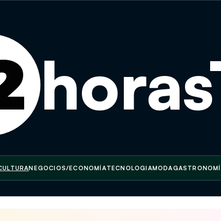
2
hora
CULTURA
NEGOCIOS/ECONOMÍA
TECNOLOGIA
MODA
GASTRONOMÍ
el Museo Nacional exhibe 1.194 piezas arqueológicas repatriad