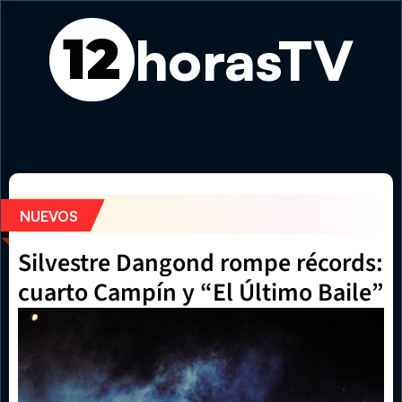
horasTV
12
Jonathan Anderson llevará la colección Otoño de Dior a D
NUEVOS
Silvestre Dangond rompe récords: 
cuarto Campín y “El Último Baile”