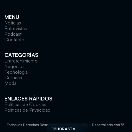
MENU
Noticias
Entrevistas
Podcast
Contacto
CATEGORÍAS
Entretenimiento
Negocios
Tecnología
Culinaria
Moda
ENLACES RÁPIDOS
Políticas de Cookies
Políticas de Privacidad
Todos los Derechos Reservados © 12horastv.com — Desarrollado con 💚 
ALEXLUNAFUNNELS
12HORASTV