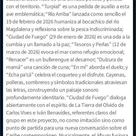
con el territorio. “Turpial" es una pedida de auxilio a esta 
ave emblemática; “Río Arriba” lanzada como sencillo el 
19 de febrero de 2026 humaniza al bocachico del río 
Magdalena y reflexiona sobre la pesca indiscriminada; 
“Ciudad de Fuego” (29 de enero de 2026) es una oda a la 
cumbia y un llamado a la paz; “Tesoros y Perlas” (12 de 
marzo de 2026) evoca el mar como refugio emocional; 
“Renacer” es un bullerengue al desamor; “Dulzura de 
mamá” una canción de cuna; “En mí” aborda el duelo; y 
“Echa pa’cá” celebra el coqueteo y el disfrute. Cayenas, 
polleras, sombreros y símbolos tradicionales atraviesan 
las letras, construyendo un paisaje sonoro 
profundamente identitario. “Ciudad de Fuego” dialoga 
abiertamente con el espíritu de La Tierra del Olvido de 
Carlos Vives e Iván Benavides, referentes claros del 
grupo en este proyecto, no como imitación sino como 
punto de partida para una nueva conversación sobre el 
Caribe contemporáneo. Musicalmente, el álbum fusiona 