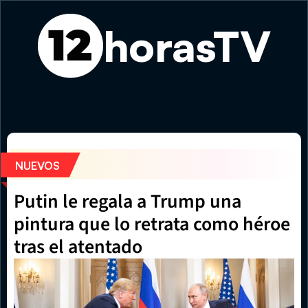
horasTV
12
Patrimonio que regresa a casa: el Museo Nacional exhibe
NUEVOS
Putin le regala a Trump una 
pintura que lo retrata como héroe 
tras el atentado