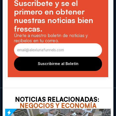
Suscribete y se el 
primero en obtener 
nuestras noticias bien 
frescas.
Únete a nuestro boletín de noticias y 
recíbelos en tu correo.
Suscribirme al Boletín
NOTICIAS RELACIONADAS: 
NEGOCIOS Y ECONOMÍA