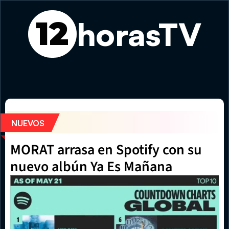
horasTV
12
El eclipse total de Sol despierta expectativa mundial a p
NUEVOS
MORAT arrasa en Spotify con su 
nuevo albún Ya Es Mañana