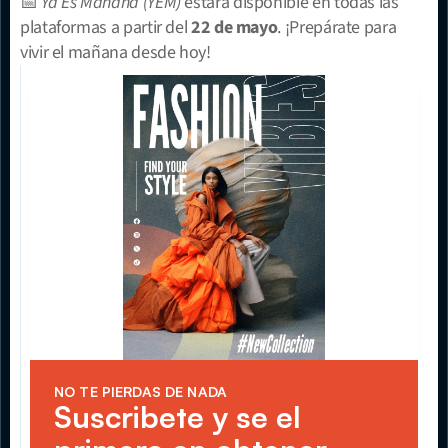
📅 
Ya Es Mañana (YEM)
 estará disponible en todas las 
plataformas a partir del 
22 de mayo
. ¡Prepárate para 
vivir el mañana desde hoy!
NO TE PIERDAS DE NADA
Suscribete y se el 