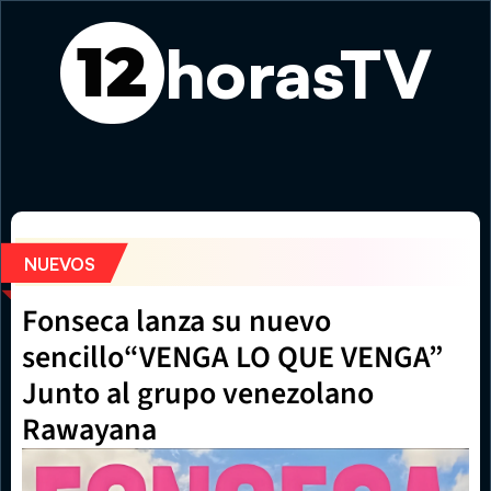
horasTV
12
El eclipse total de Sol despierta expectativa mundial a p
NUEVOS
Fonseca lanza su nuevo 
sencillo“VENGA LO QUE VENGA” 
Junto al grupo venezolano 
Rawayana