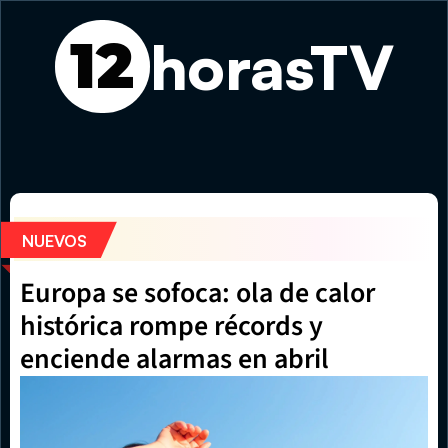
horasTV
12
Jonathan Anderson llevará la colección Otoño de Dior a D
NUEVOS
Europa se sofoca: ola de calor 
histórica rompe récords y 
enciende alarmas en abril