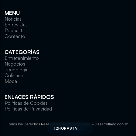
MENU
Noticias
Entrevistas
Podcast
Contacto
CATEGORÍAS
Entretenimiento
Negocios
Tecnología
Culinaria
Moda
ENLACES RÁPIDOS
Políticas de Cookies
Políticas de Privacidad
Todos los Derechos Reservados © 12horastv.com — Desarrollado con 💚 
ALEXLUNAFUNNELS
12HORASTV