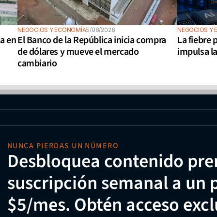
NEGOCIOS Y ECONOMÍA
5/08/2026
NEGOCIOS Y 
a en 
El Banco de la República inicia compra 
La fiebre p
de dólares y mueve el mercado 
impulsa l
cambiario
NUNCA PIERDAS UN NÚMERO
Desbloquea contenido pre
suscripción semanal a un p
$5/mes. Obtén acceso exclu