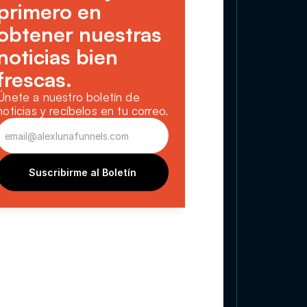
primero en 
obtener nuestras 
noticias bien 
frescas.
Únete a nuestro boletín de 
noticias y recíbelos en tu correo.
Suscribirme al Boletín