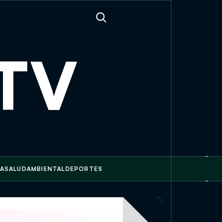
sTV
A
SALUD
AMBIENTAL
DEPORTES
e marca el rumbo de la moda para 2027 con color, creatividad