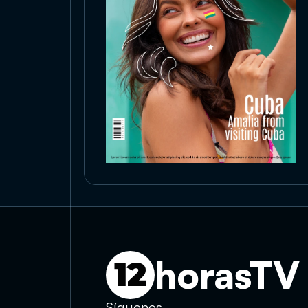
horasTV
12
Síguenos