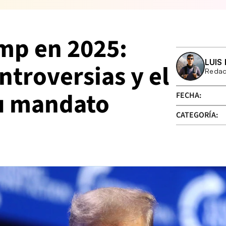
p en 2025: 
LUIS
troversias y el 
Redac
su mandato
FECHA:
CATEGORÍA: