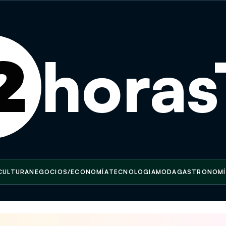
2
hora
CULTURA
NEGOCIOS/ECONOMÍA
TECNOLOGIA
MODA
GASTRONOMÍ
elve este fin de semana al Parque Simón Bolívar
Copenhagu