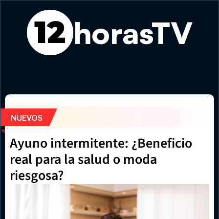
horasTV
12
Feria Gastronómica de Verano vuelve este fin de semana
NUEVOS
Ayuno intermitente: ¿Beneficio 
real para la salud o moda 
riesgosa?