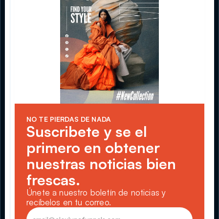
NO TE PIERDAS DE NADA
Suscribete y se el 
primero en obtener 
nuestras noticias bien 
frescas.
Únete a nuestro boletín de noticias y 
recíbelos en tu correo.